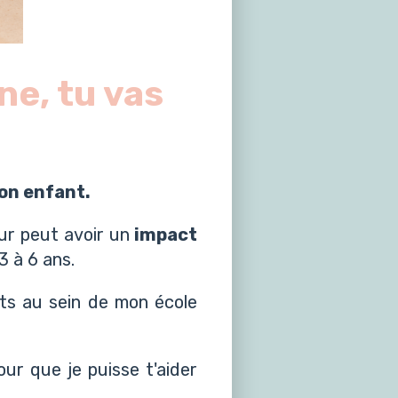
ne, tu vas
on enfant.
r peut avoir un
impact
3 à 6 ans.
nts au sein de mon école
ur que je puisse t'aider