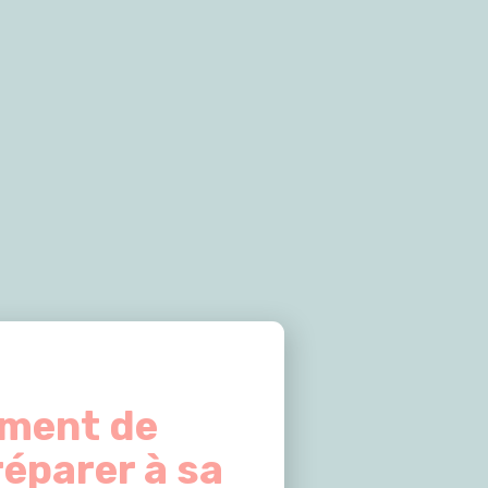
ement de
réparer à sa